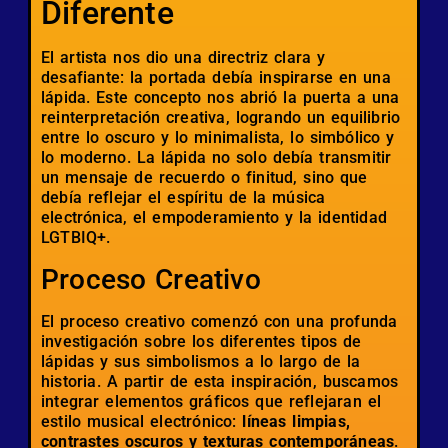
Diferente
El artista nos dio una directriz clara y
desafiante: la portada debía inspirarse en una
lápida. Este concepto nos abrió la puerta a una
reinterpretación creativa, logrando un equilibrio
entre lo oscuro y lo minimalista, lo simbólico y
lo moderno. La lápida no solo debía transmitir
un mensaje de recuerdo o finitud, sino que
debía reflejar el espíritu de la música
electrónica, el empoderamiento y la identidad
LGTBIQ+.
Proceso Creativo
El proceso creativo comenzó con una profunda
investigación sobre los diferentes tipos de
lápidas y sus simbolismos a lo largo de la
historia. A partir de esta inspiración, buscamos
integrar elementos gráficos que reflejaran el
estilo musical electrónico:
líneas limpias,
contrastes oscuros y texturas contemporáneas
.