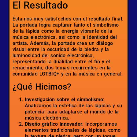
El Resultado
Estamos muy satisfechos con el resultado final.
La portada logra capturar tanto el simbolismo
de la lápida como la energía vibrante de la
música electrónica, así como la identidad del
artista. Además, la portada crea un diálogo
visual entre la oscuridad de la piedra y la
luminosidad del sonido electrónico,
representando la dualidad entre el fin y el
renacimiento, dos temas recurrentes en la
comunidad LGTBIQ+ y en la música en general.
¿Qué Hicimos?
Investigación sobre el simbolismo
:
Analizamos la estética de las lápidas y su
potencial para adaptarse al mundo de la
música electrónica.
Diseño gráfico innovador
: Incorporamos
elementos tradicionales de lápidas, como
la textura de piedra, pero con un toque