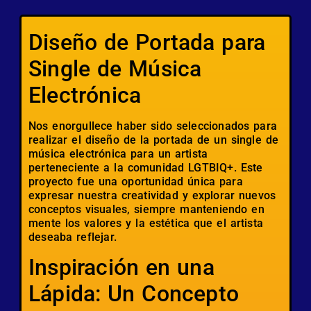
Diseño de Portada para
Single de Música
Electrónica
Nos enorgullece haber sido seleccionados para
realizar el diseño de la portada de un single de
música electrónica para un artista
perteneciente a la comunidad LGTBIQ+. Este
proyecto fue una oportunidad única para
expresar nuestra creatividad y explorar nuevos
conceptos visuales, siempre manteniendo en
mente los valores y la estética que el artista
deseaba reflejar.
Inspiración en una
Lápida: Un Concepto