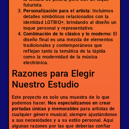
futurista.
Personalización para el artista
: Incluimos
detalles simbólicos relacionados con la
identidad LGTBIQ+, brindando al diseño un
toque personal y representativo.
Combinación de lo clásico y lo moderno
: El
diseño final es una mezcla de elementos
tradicionales y contemporáneos que
reflejan tanto la temática de la lápida
como la modernidad de la música
electrónica.
Razones para Elegir
Nuestro Estudio
Este proyecto es solo una muestra de lo que
podemos hacer.
Nos especializamos en crear
portadas únicas y memorables
para artistas de
cualquier género musical, siempre ajustándonos
a sus necesidades y a su estilo personal. Aquí
algunas razones por las que deberías confiar