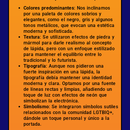
Colores predominantes
: Nos inclinamos
por una paleta de colores sobrios y
elegantes, como el negro, gris y algunos
tonos metálicos, que evocan una estética
moderna y sofisticada.
Textura
: Se utilizaron efectos de piedra y
mármol para darle realismo al concepto
de lápida, pero con un enfoque estilizado
para mantener el equilibrio entre lo
tradicional y lo futurista.
Tipografía
: Aunque nos pidieron una
fuerte inspiración en una lápida, la
tipografía debía mantener una identidad
moderna y clara. Optamos por una fuente
de líneas rectas y limpias, añadiendo un
toque de luz con efectos de neón que
simbolizan la electrónica.
Simbolismo
: Se integraron símbolos sutiles
relacionados con la comunidad LGTBIQ+,
dándole un toque personal y único a la
portada.